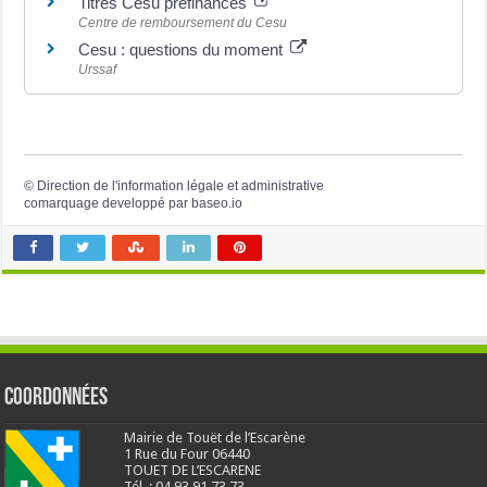
Titres Cesu préfinancés
Centre de remboursement du Cesu
Cesu : questions du moment
Urssaf
©
Direction de l'information légale et administrative
comarquage developpé par
baseo.io
Coordonnées
Mairie de Touët de l’Escarène
1 Rue du Four 06440
TOUET DE L’ESCARENE
Tél. : 04.93.91.73.73