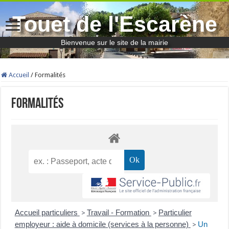
Touet de l'Escarène
Bienvenue sur le site de la mairie
Accueil
/
Formalités
Formalités
Accueil particuliers
Travail - Formation
Particulier
>
>
employeur : aide à domicile (services à la personne)
Un
>