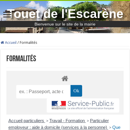
Touet de l'Escarène
Bienvenue sur le site de la mairie
Accueil
/
Formalités
Formalités
Accueil particuliers
Travail - Formation
Particulier
>
>
employeur : aide à domicile (services à la personne)
Que
>