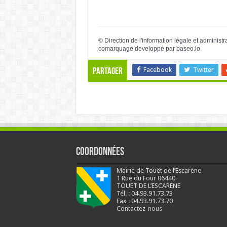
©
Direction de l'information légale et administr
comarquage developpé par
baseo.io
Facebook
Twitter
Partager
Coordonnées
Mairie de Touët de l’Escarène
1 Rue du Four 06440
TOUET DE L’ESCARENE
Tél. : 04.93.91.73.73
Fax : 04.93.91.73.70
Contactez-nous