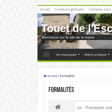
Accueil
Conditions générales
Contactez-nous
Touet de l'Es
Bienvenue sur le site de la mairie
Vie municipale
Mairie pratique
Accueil
/
Formalités
Formalités