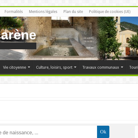
Formalités
Mentions légales
Plan du site
Politique de cookies (UE)
carène
Vie citoyenne
Culture, loisirs, sport
Travaux communaux
Tour