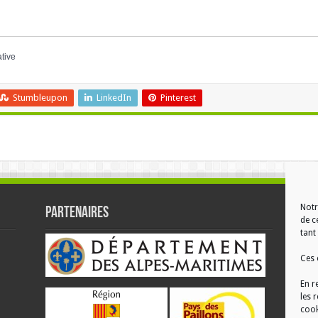
ative
Stumbleupon
LinkedIn
Pinterest
Notr
Partenaires
RÉ
de c
tant 
Ces 
En r
les 
cook