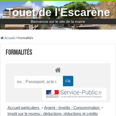
Touet de l'Escarène
Bienvenue sur le site de la mairie
Accueil
/
Formalités
Formalités
Accueil particuliers
Argent - Impôts - Consommation
>
>
Impôt sur le revenu : déductions, réductions et crédits