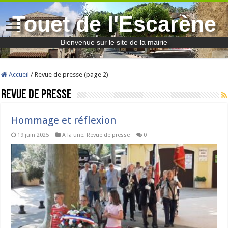
Touet de l'Escarène
Bienvenue sur le site de la mairie
Accueil
/
Revue de presse (page 2)
Revue de presse
Hommage et réflexion
19 juin 2025
A la une
,
Revue de presse
0