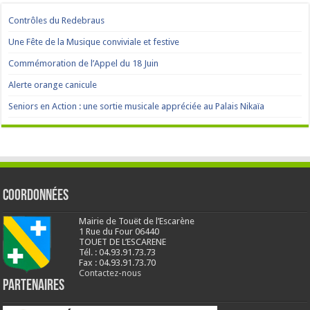
Contrôles du Redebraus
Une Fête de la Musique conviviale et festive
Commémoration de l’Appel du 18 Juin
Alerte orange canicule
Seniors en Action : une sortie musicale appréciée au Palais Nikaïa
Coordonnées
Mairie de Touët de l’Escarène
1 Rue du Four 06440
TOUET DE L’ESCARENE
Tél. : 04.93.91.73.73
Fax : 04.93.91.73.70
Contactez-nous
Partenaires