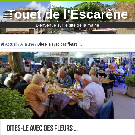
Touet de l'Escarène
Bienvenue sur le site de la mairie
Accueil
/
A la une
/
Dites-le avec des fleurs …
Dites-le avec des fleurs …