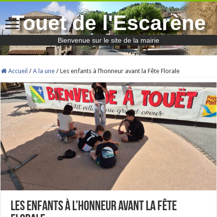
Touet de l'Escarène
Bienvenue sur le site de la mairie
Accueil
/
A la une
/
Les enfants à l’honneur avant la Fête Florale
Les enfants à l’honneur avant la Fête