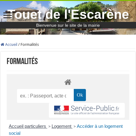
Touet de l'Escarène
Bienvenue sur le site de la mairie
Accueil
/
Formalités
Formalités
Accueil particuliers
Logement
Accéder à un logement
>
>
social