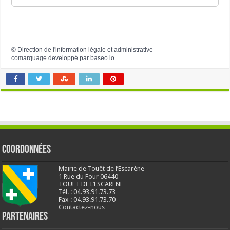
©
Direction de l'information légale et administrative
comarquage developpé par
baseo.io
Coordonnées
Mairie de Touët de l’Escarène
1 Rue du Four 06440
TOUET DE L’ESCARENE
Tél. : 04.93.91.73.73
Fax : 04.93.91.73.70
Contactez-nous
Partenaires