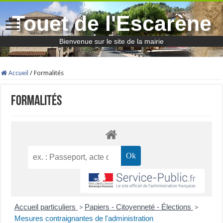
Touet de l'Escarène
Bienvenue sur le site de la mairie
Accueil
/
Formalités
Formalités
Accueil particuliers
Papiers - Citoyenneté - Élections
>
>
Mesures contraignantes de l'administration