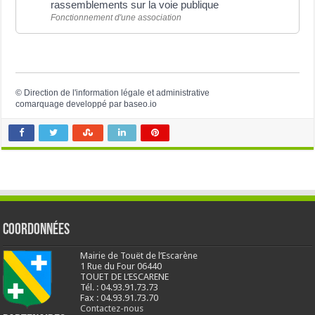
rassemblements sur la voie publique
Fonctionnement d'une association
©
Direction de l'information légale et administrative
comarquage developpé par
baseo.io
Coordonnées
Mairie de Touët de l’Escarène
1 Rue du Four 06440
TOUET DE L’ESCARENE
Tél. : 04.93.91.73.73
Fax : 04.93.91.73.70
Contactez-nous