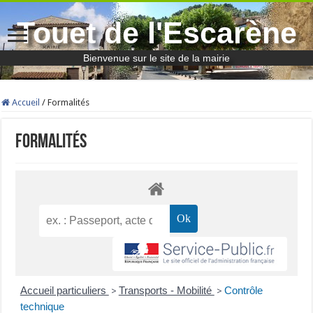
Touet de l'Escarène
Bienvenue sur le site de la mairie
Accueil
/
Formalités
Formalités
Accueil particuliers
Transports - Mobilité
Contrôle
>
>
technique