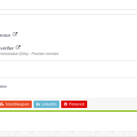
ravaux
vérifier
ministrative (Dila) - Premier ministre
ative
Stumbleupon
LinkedIn
Pinterest