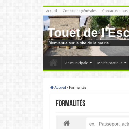
Accueil
Conditions générales
Contactez-nous
Touet de l'Es
Bienvenue sur le site de la mairie
Vie municipale
Mairie pratique
Accueil
/
Formalités
Formalités