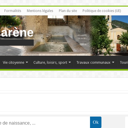
Formalités
Mentions légales
Plan du site
Politique de cookies (UE)
carène
Vie citoyenne
Culture, loisirs, sport
Travaux communaux
Tour