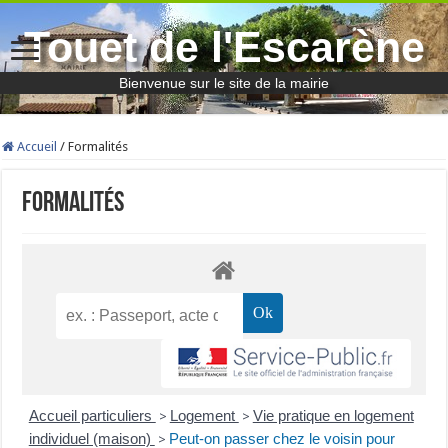
Touet de l'Escarène
Bienvenue sur le site de la mairie
Accueil
/
Formalités
Formalités
Accueil particuliers
Logement
Vie pratique en logement
>
>
individuel (maison)
Peut-on passer chez le voisin pour
>