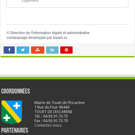
Logement
©
Direction de l'information légale et administrative
comarquage developpé par
baseo.io
Coordonnées
Mairie de Touët de l’Escarène
1 Rue du Four 06440
TOUET DE L’ESCARENE
Tél. : 04.93.91.73.73
Fax : 04.93.91.73.70
Contactez-nous
Partenaires