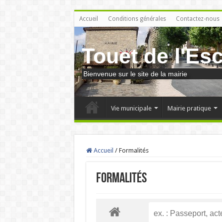
Accueil
Conditions générales
Contactez-nous
Touet de l'Es
Bienvenue sur le site de la mairie
Vie municipale
Mairie pratique
Accueil
/
Formalités
Formalités