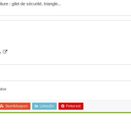
re : gilet de sécurité, triangle...
e
ative
Stumbleupon
LinkedIn
Pinterest