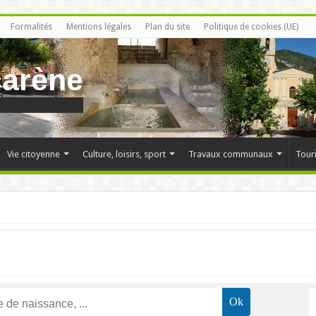
Formalités
Mentions légales
Plan du site
Politique de cookies (UE)
carène
Vie citoyenne
Culture, loisirs, sport
Travaux communaux
Tour