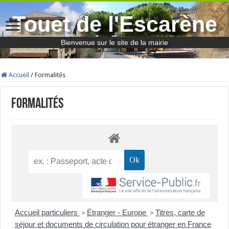
Touet de l'Escarène
Bienvenue sur le site de la mairie
Accueil
/
Formalités
Formalités
Accueil particuliers
Étranger - Europe
Titres, carte de
>
>
séjour et documents de circulation pour étranger en France