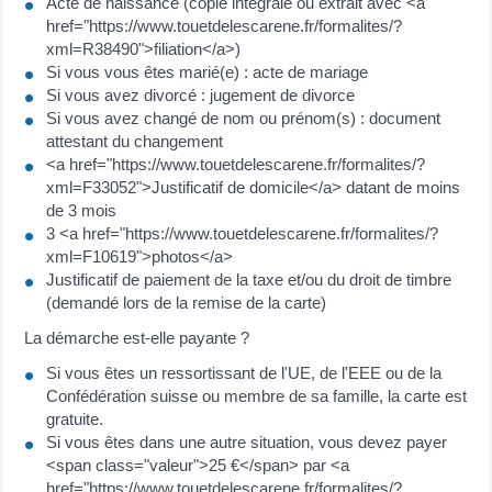
Acte de naissance (copie intégrale ou extrait avec <a
href="https://www.touetdelescarene.fr/formalites/?
xml=R38490">filiation</a>)
Si vous vous êtes marié(e) : acte de mariage
Si vous avez divorcé : jugement de divorce
Si vous avez changé de nom ou prénom(s) : document
attestant du changement
<a href="https://www.touetdelescarene.fr/formalites/?
xml=F33052">Justificatif de domicile</a> datant de moins
de 3 mois
3 <a href="https://www.touetdelescarene.fr/formalites/?
xml=F10619">photos</a>
Justificatif de paiement de la taxe et/ou du droit de timbre
(demandé lors de la remise de la carte)
La démarche est-elle payante ?
Si vous êtes un ressortissant de l'UE, de l'EEE ou de la
Confédération suisse ou membre de sa famille, la carte est
gratuite.
Si vous êtes dans une autre situation, vous devez payer
<span class="valeur">25 €</span> par <a
href="https://www.touetdelescarene.fr/formalites/?