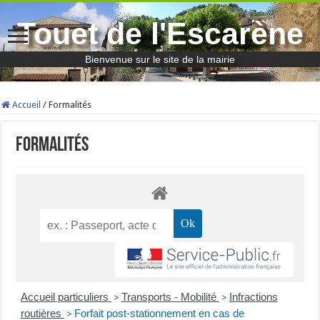
Touet de l'Escarène
Bienvenue sur le site de la mairie
Accueil
/
Formalités
Formalités
Accueil particuliers
Transports - Mobilité
Infractions
>
>
routières
Forfait post-stationnement en cas de
>