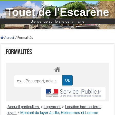
Touet de l'Escarène
Bienvenue sur le site de la mairie
Accueil
/
Formalités
Formalités
Accueil particuliers
Logement
Location immobilière :
>
>
loyer
Montant du loyer à Lille, Hellemmes et Lomme
>