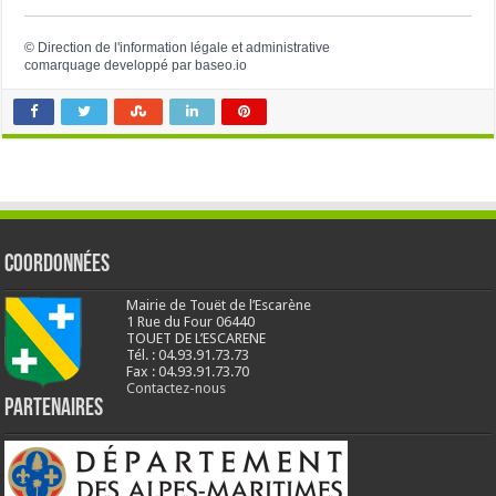
©
Direction de l'information légale et administrative
comarquage developpé par
baseo.io
Coordonnées
Mairie de Touët de l’Escarène
1 Rue du Four 06440
TOUET DE L’ESCARENE
Tél. : 04.93.91.73.73
Fax : 04.93.91.73.70
Contactez-nous
Partenaires