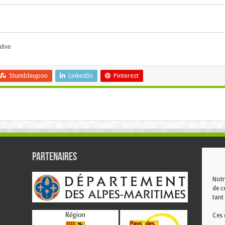
ative
Stumbleupon
LinkedIn
Pinterest
Partenaires
RÉ
Notr
de c
tant 
Ces 