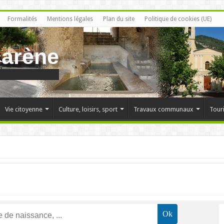
Formalités
Mentions légales
Plan du site
Politique de cookies (UE)
carène
Vie citoyenne
Culture, loisirs, sport
Travaux communaux
Tour