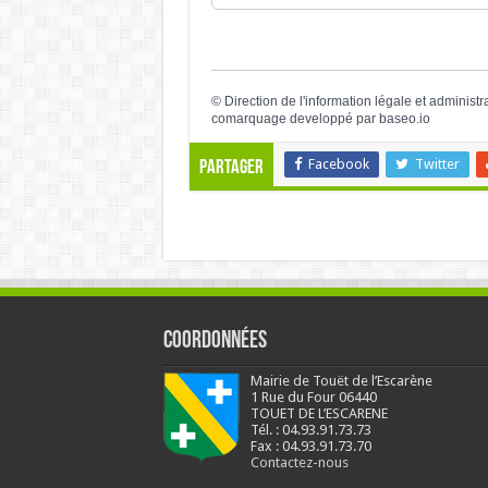
©
Direction de l'information légale et administr
comarquage developpé par
baseo.io
Facebook
Twitter
Partager
Coordonnées
Mairie de Touët de l’Escarène
1 Rue du Four 06440
TOUET DE L’ESCARENE
Tél. : 04.93.91.73.73
Fax : 04.93.91.73.70
Contactez-nous