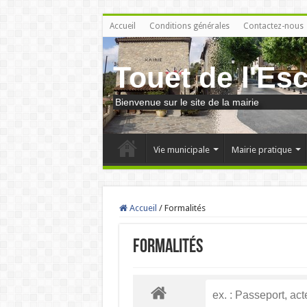
Accueil
Conditions générales
Contactez-nous
Touet de l'Es
Bienvenue sur le site de la mairie
Vie municipale
Mairie pratique
Accueil
/
Formalités
Formalités