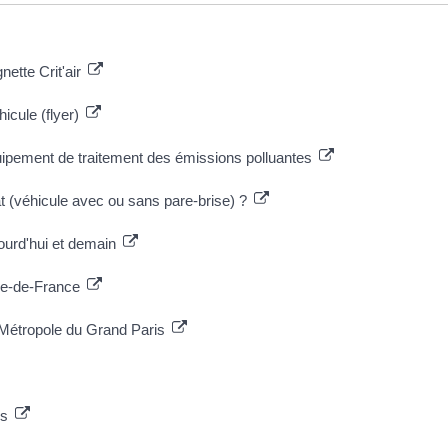
gnette Crit'air
éhicule (flyer)
quipement de traitement des émissions polluantes
 (véhicule avec ou sans pare-brise) ?
ourd'hui et demain
n Île-de-France
 Métropole du Grand Paris
es