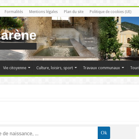
Formalités
Mentions légales
Plan du site
Politique de cookies (UE)
carène
Vie citoyenne
Culture, loisirs, sport
Travaux communaux
Tour