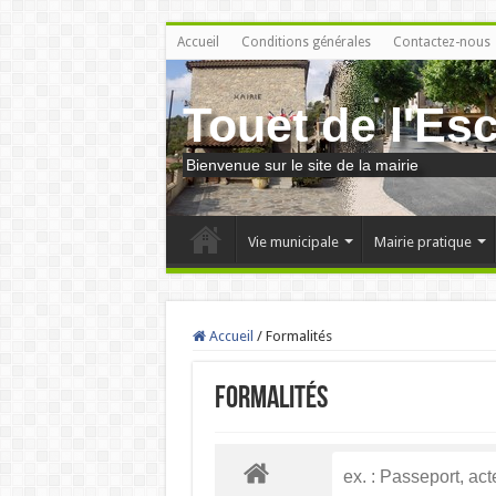
Accueil
Conditions générales
Contactez-nous
Touet de l'Es
Bienvenue sur le site de la mairie
Vie municipale
Mairie pratique
Accueil
/
Formalités
Formalités