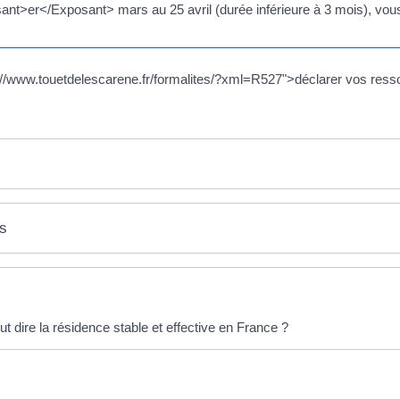
ant>er</Exposant> mars au 25 avril (durée inférieure à 3 mois), vou
://www.touetdelescarene.fr/formalites/?xml=R527">déclarer vos ress
es
ut dire la résidence stable et effective en France ?