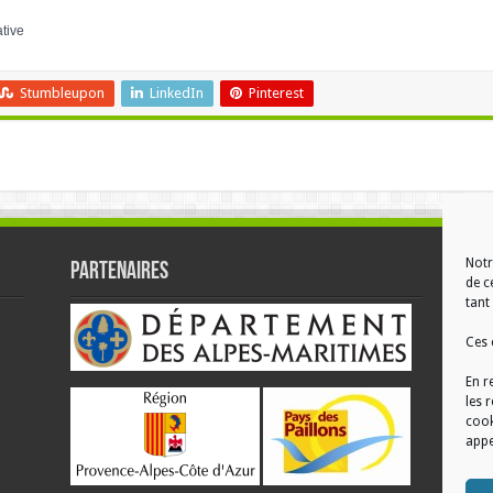
ative
Stumbleupon
LinkedIn
Pinterest
Notr
Partenaires
RÉ
de c
tant 
Ces 
En r
les 
cook
appe