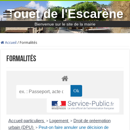
Touet de l'Escarène
Bienvenue sur le site de la mairie
Accueil
/
Formalités
Formalités
Accueil particuliers
Logement
Droit de préemption
>
>
urbain (DPU)
Peut-on faire annuler une décision de
>