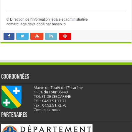
©
Direction de l'information légale et administrative
comarquage developpé par
baseo.io
Coordonnées
Mairie de Touët de l’Escarène
1 Rue du Four 06440
TOUET DE L’ESCARENE
Tél. : 04.93.91.73.73
Fax : 04.93.91.73.70
Contactez-nous
Partenaires