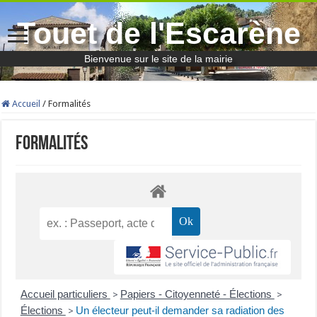
Touet de l'Escarène
Bienvenue sur le site de la mairie
Accueil
/
Formalités
Formalités
Accueil particuliers
Papiers - Citoyenneté - Élections
>
>
Élections
Un électeur peut-il demander sa radiation des
>