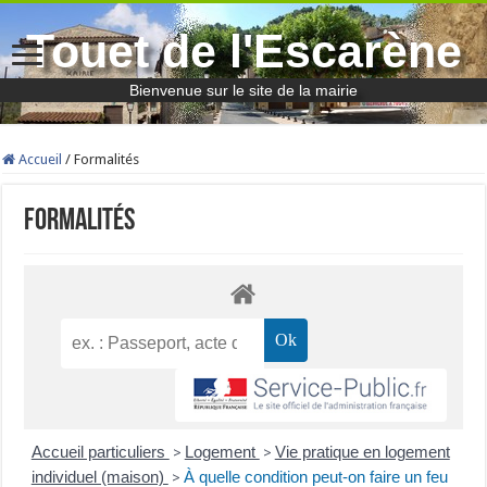
Touet de l'Escarène
Bienvenue sur le site de la mairie
Accueil
/
Formalités
Formalités
Accueil particuliers
Logement
Vie pratique en logement
>
>
individuel (maison)
À quelle condition peut-on faire un feu
>