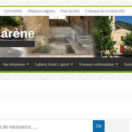
Formalités
Mentions légales
Plan du site
Politique de cookies (UE)
carène
Vie citoyenne
Culture, loisirs, sport
Travaux communaux
Tour