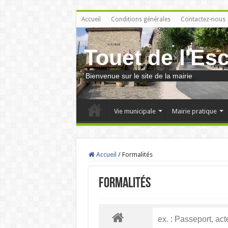
Accueil
Conditions générales
Contactez-nous
Touet de l'Es
Bienvenue sur le site de la mairie
Vie municipale
Mairie pratique
Accueil
/
Formalités
Formalités