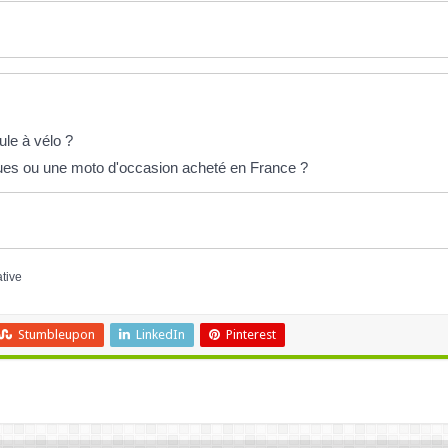
ule à vélo ?
es ou une moto d'occasion acheté en France ?
ative
Stumbleupon
LinkedIn
Pinterest