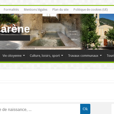
Formalités
Mentions légales
Plan du site
Politique de cookies (UE)
carène
Vie citoyenne
Culture, loisirs, sport
Travaux communaux
Tour