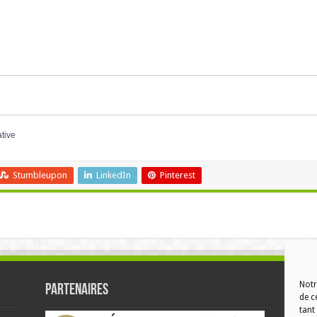
ative
Stumbleupon
LinkedIn
Pinterest
Notr
Partenaires
RÉ
de c
tant 