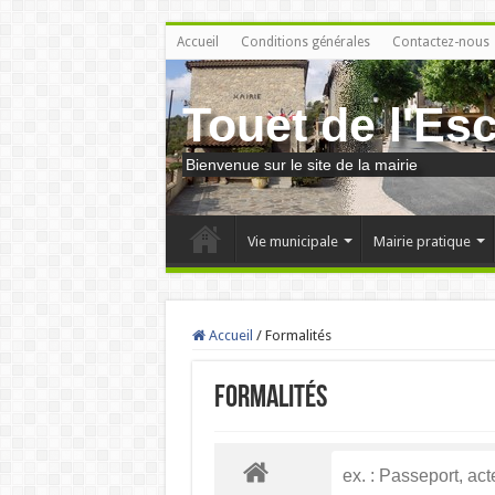
Accueil
Conditions générales
Contactez-nous
Touet de l'Es
Bienvenue sur le site de la mairie
Vie municipale
Mairie pratique
Accueil
/
Formalités
Formalités