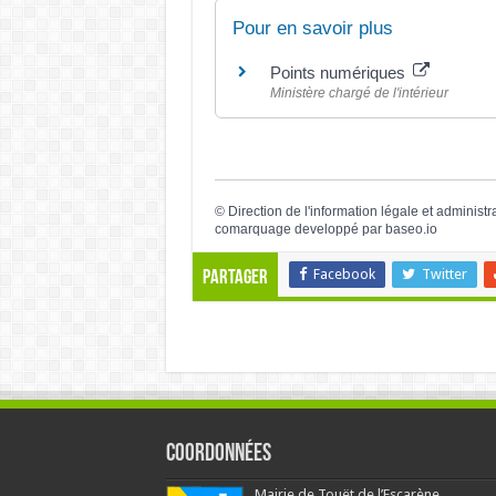
Pour en savoir plus
Points numériques
Ministère chargé de l'intérieur
©
Direction de l'information légale et administr
comarquage developpé par
baseo.io
Facebook
Twitter
Partager
Coordonnées
Mairie de Touët de l’Escarène