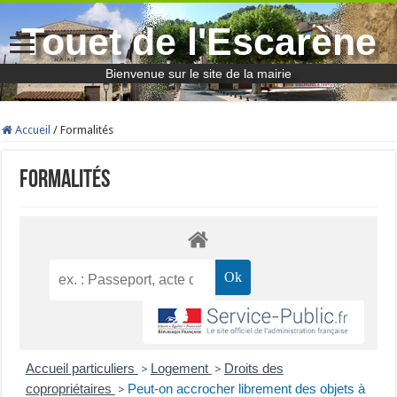
Touet de l'Escarène
Bienvenue sur le site de la mairie
Accueil
/
Formalités
Formalités
Accueil particuliers
Logement
Droits des
>
>
copropriétaires
Peut-on accrocher librement des objets à
>