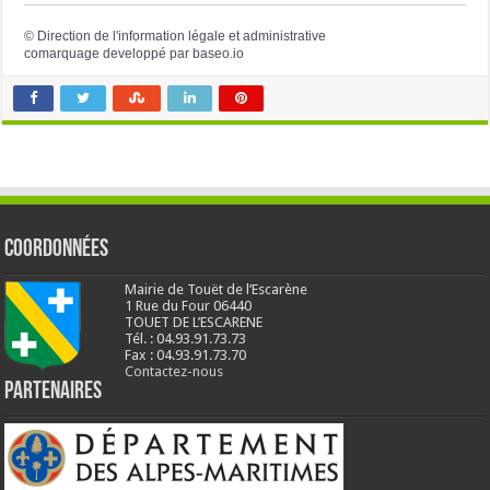
©
Direction de l'information légale et administrative
comarquage developpé par
baseo.io
Coordonnées
Mairie de Touët de l’Escarène
1 Rue du Four 06440
TOUET DE L’ESCARENE
Tél. : 04.93.91.73.73
Fax : 04.93.91.73.70
Contactez-nous
Partenaires