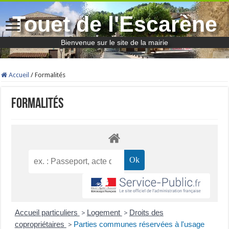
Touet de l'Escarène
Bienvenue sur le site de la mairie
Accueil
/
Formalités
Formalités
Accueil particuliers
Logement
Droits des
>
>
copropriétaires
Parties communes réservées à l'usage
>