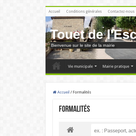
Accueil
Conditions générales
Contactez-nous
Touet de l'Es
Bienvenue sur le site de la mairie
Vie municipale
Mairie pratique
Accueil
/
Formalités
Formalités