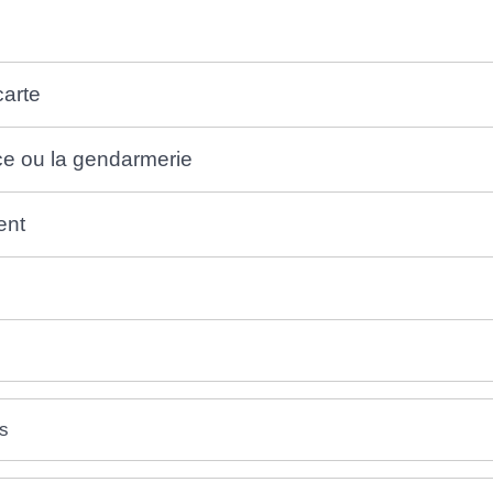
carte
ice ou la gendarmerie
ent
es