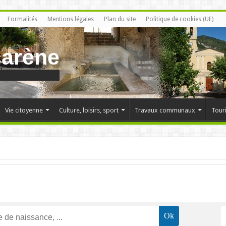
Formalités
Mentions légales
Plan du site
Politique de cookies (UE)
carène
Vie citoyenne
Culture, loisirs, sport
Travaux communaux
Tour