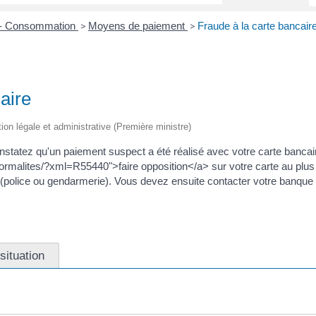
s - Consommation
Moyens de paiement
Fraude à la carte bancair
>
>
aire
tion légale et administrative (Première ministre)
statez qu'un paiement suspect a été réalisé avec votre carte banca
ormalites/?xml=R55440">faire opposition</a> sur votre carte au plus v
re (police ou gendarmerie). Vous devez ensuite contacter votre banq
situation