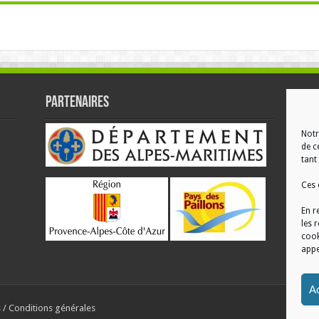
Partenaires
RÉ
Notr
de c
tant 
Ces 
En r
les 
cook
appe
Ac
s
/
Conditions générales