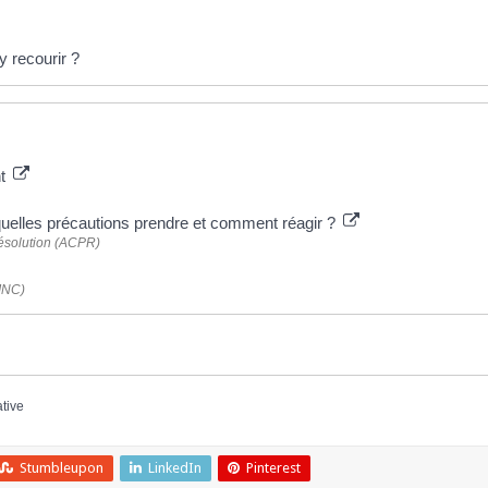
 recourir ?
nt
 quelles précautions prendre et comment réagir ?
 résolution (ACPR)
(INC)
ative
Stumbleupon
LinkedIn
Pinterest