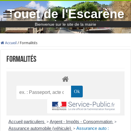
Touet de l'Escarène
Bienvenue sur le site de la mairie
Accueil
/
Formalités
Formalités
Accueil particuliers
Argent - Impôts - Consommation
>
>
Assurance automobile (véhicule)
Assurance auto :
>