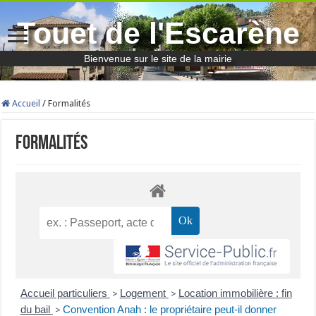
Touet de l'Escarène
Bienvenue sur le site de la mairie
Accueil
/
Formalités
Formalités
Accueil particuliers
Logement
Location immobilière : fin
>
>
du bail
Convention Anah : le propriétaire peut-il donner
>