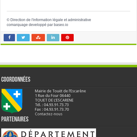
©
Direction de l'information légale et administrative
comarquage developpé par
baseo.io
Coordonnées
Mairie de Touët de l’Escarène
1 Rue du Four 06440
TOUET DE L’ESCARENE
Tél. : 04.93.91.73.73
Fax : 04.93.91.73.70
Contactez-nous
Partenaires