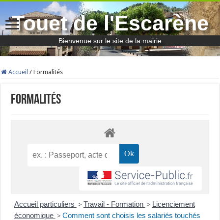
Touet de l'Escarène
Bienvenue sur le site de la mairie
Accueil
/
Formalités
Formalités
Accueil particuliers
Travail - Formation
Licenciement
>
>
économique
Comment sont choisis les salariés touchés
>