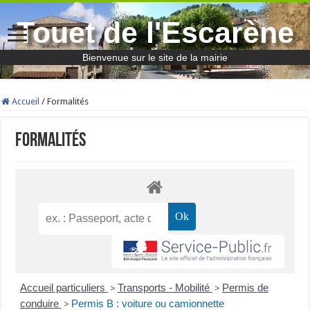
Touet de l'Escarène
Bienvenue sur le site de la mairie
Accueil
/
Formalités
Formalités
Accueil particuliers
Transports - Mobilité
Permis de
>
>
conduire
Permis B : voiture ou camionnette
>