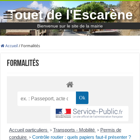
Touet de l'Escarène
Bienvenue sur le site de la mairie
Accueil
/
Formalités
Formalités
Accueil particuliers
Transports - Mobilité
Permis de
>
>
conduire
Contrôle routier : quels papiers faut-il présenter ?
>