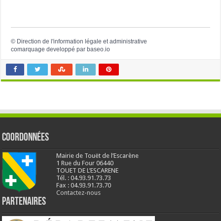
©
Direction de l'information légale et administrative
comarquage developpé par
baseo.io
Coordonnées
Mairie de Touët de l’Escarène
1 Rue du Four 06440
TOUET DE L’ESCARENE
Tél. : 04.93.91.73.73
Fax : 04.93.91.73.70
Contactez-nous
Partenaires