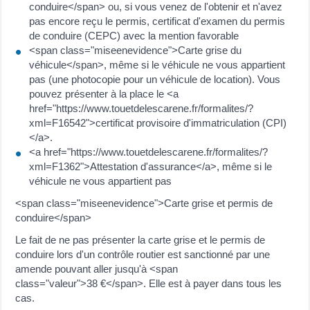
conduire</span> ou, si vous venez de l'obtenir et n'avez
pas encore reçu le permis, certificat d'examen du permis
de conduire (CEPC) avec la mention favorable
<span class="miseenevidence">Carte grise du
véhicule</span>, même si le véhicule ne vous appartient
pas (une photocopie pour un véhicule de location). Vous
pouvez présenter à la place le <a
href="https://www.touetdelescarene.fr/formalites/?
xml=F16542">certificat provisoire d'immatriculation (CPI)
</a>.
<a href="https://www.touetdelescarene.fr/formalites/?
xml=F1362">Attestation d'assurance</a>, même si le
véhicule ne vous appartient pas
<span class="miseenevidence">Carte grise et permis de
conduire</span>
Le fait de ne pas présenter la carte grise et le permis de
conduire lors d'un contrôle routier est sanctionné par une
amende pouvant aller jusqu'à <span
class="valeur">38 €</span>. Elle est à payer dans tous les
cas.