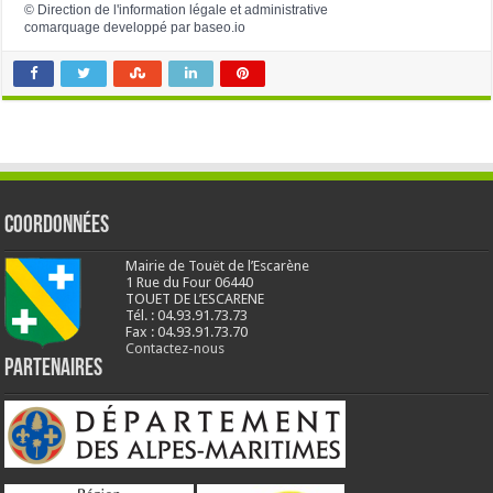
©
Direction de l'information légale et administrative
comarquage developpé par
baseo.io
Coordonnées
Mairie de Touët de l’Escarène
1 Rue du Four 06440
TOUET DE L’ESCARENE
Tél. : 04.93.91.73.73
Fax : 04.93.91.73.70
Contactez-nous
Partenaires