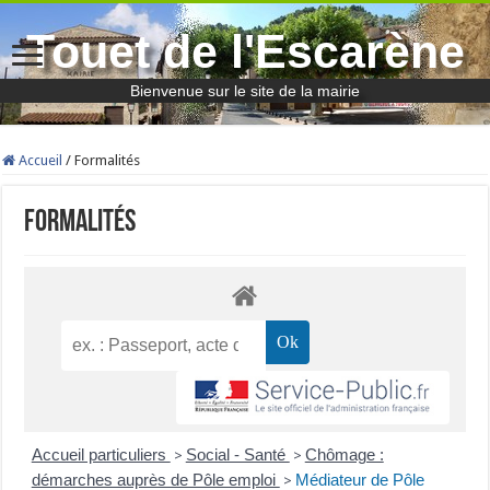
Touet de l'Escarène
Bienvenue sur le site de la mairie
Accueil
/
Formalités
Formalités
Accueil particuliers
Social - Santé
Chômage :
>
>
démarches auprès de Pôle emploi
Médiateur de Pôle
>