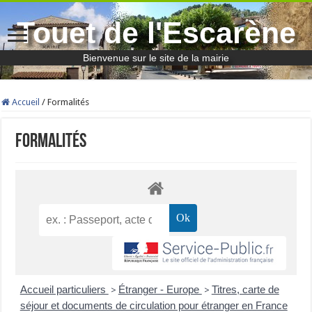
Touet de l'Escarène
Bienvenue sur le site de la mairie
Accueil
/
Formalités
Formalités
Accueil particuliers
Étranger - Europe
Titres, carte de
>
>
séjour et documents de circulation pour étranger en France