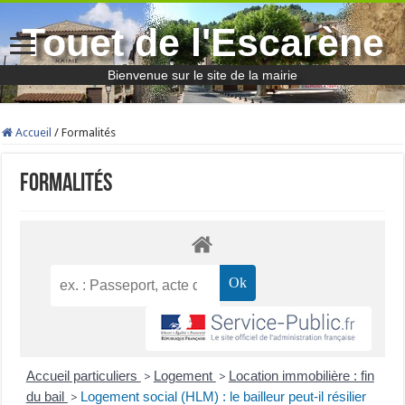
Touet de l'Escarène
Bienvenue sur le site de la mairie
Accueil
/
Formalités
Formalités
Accueil particuliers
Logement
Location immobilière : fin
>
>
du bail
Logement social (HLM) : le bailleur peut-il résilier
>