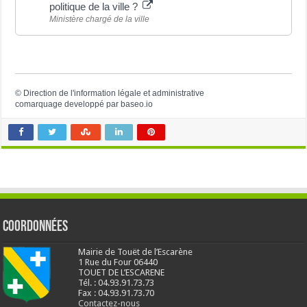
politique de la ville ?
Ministère chargé de la ville
©
Direction de l'information légale et administrative
comarquage developpé par
baseo.io
Coordonnées
Mairie de Touët de l’Escarène
1 Rue du Four 06440
TOUET DE L’ESCARENE
Tél. : 04.93.91.73.73
Fax : 04.93.91.73.70
Contactez-nous