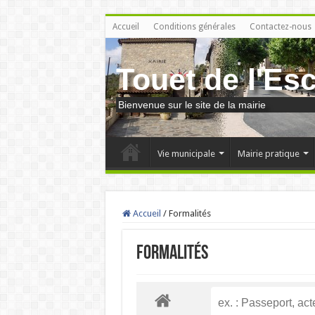
Accueil
Conditions générales
Contactez-nous
Touet de l'Es
Bienvenue sur le site de la mairie
Vie municipale
Mairie pratique
Accueil
/
Formalités
Formalités