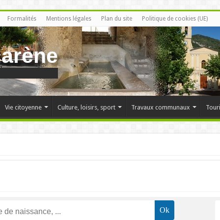
Formalités
Mentions légales
Plan du site
Politique de cookies (UE)
carène
Vie citoyenne
Culture, loisirs, sport
Travaux communaux
Tour