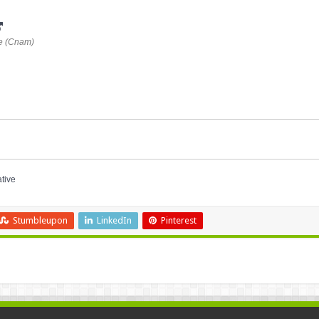
ie (Cnam)
ative
Stumbleupon
LinkedIn
Pinterest