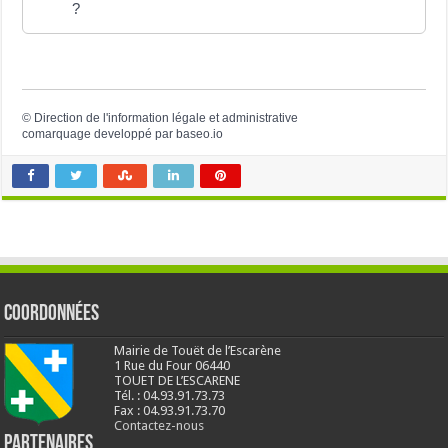
?
©
Direction de l'information légale et administrative
comarquage developpé par
baseo.io
Coordonnées
Mairie de Touët de l’Escarène
1 Rue du Four 06440
TOUET DE L’ESCARENE
Tél. : 04.93.91.73.73
Fax : 04.93.91.73.70
Contactez-nous
Partenaires