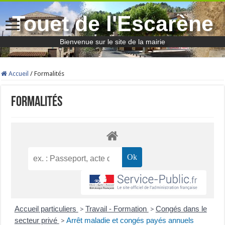
Touet de l'Escarène
Bienvenue sur le site de la mairie
Accueil
/
Formalités
Formalités
Accueil particuliers
Travail - Formation
Congés dans le
>
>
secteur privé
Arrêt maladie et congés payés annuels
>