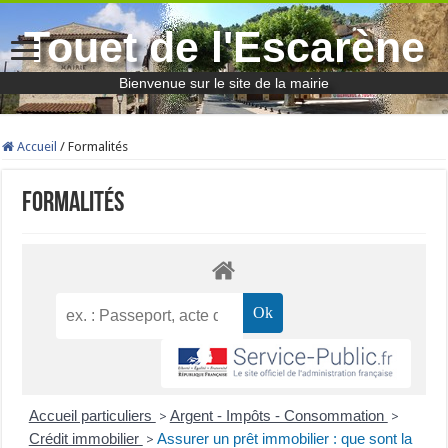
Touet de l'Escarène
Bienvenue sur le site de la mairie
Accueil
/
Formalités
Formalités
Accueil particuliers
Argent - Impôts - Consommation
>
>
Crédit immobilier
Assurer un prêt immobilier : que sont la
>