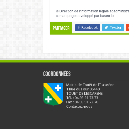
©
Direction de l'information légale et administr
comarquage developpé par
baseo.io
Facebook
Twitter
Partager
Coordonnées
Mairie de Touët de l’Escarène
1 Rue du Four 06440
TOUET DE L’ESCARENE
Tél. : 04.93.91.73.73
Fax : 04.93.91.73.70
Contactez-nous