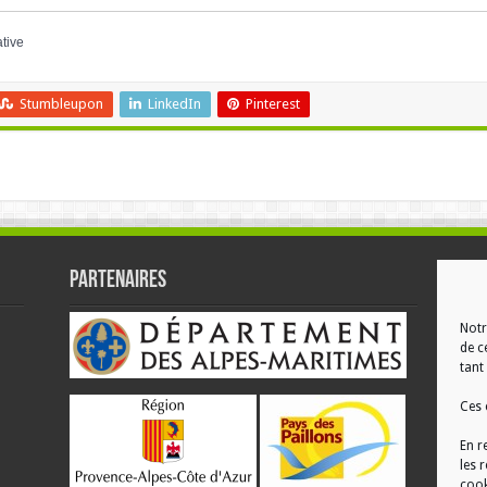
ative
Stumbleupon
LinkedIn
Pinterest
Partenaires
RÉ
Notr
de c
tant 
Ces 
En r
les 
cook