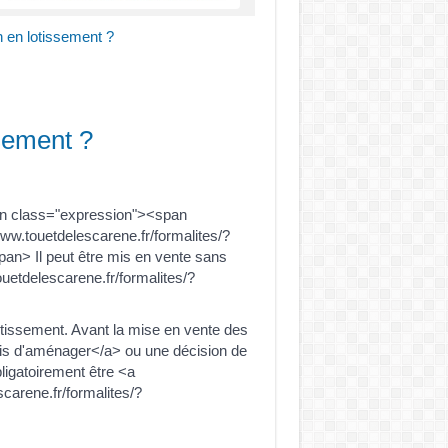
in en lotissement ?
ssement ?
an class="expression"><span
w.touetdelescarene.fr/formalites/?
pan> Il peut être mis en vente sans
uetdelescarene.fr/formalites/?
tissement. Avant la mise en vente des
rmis d'aménager</a> ou une décision de
bligatoirement être <a
carene.fr/formalites/?