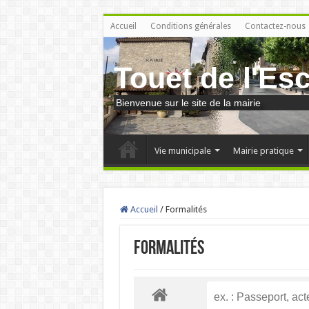
Accueil
Conditions générales
Contactez-nous
Touet de l'Es
Bienvenue sur le site de la mairie
Vie municipale
Mairie pratique
Accueil
/
Formalités
Formalités