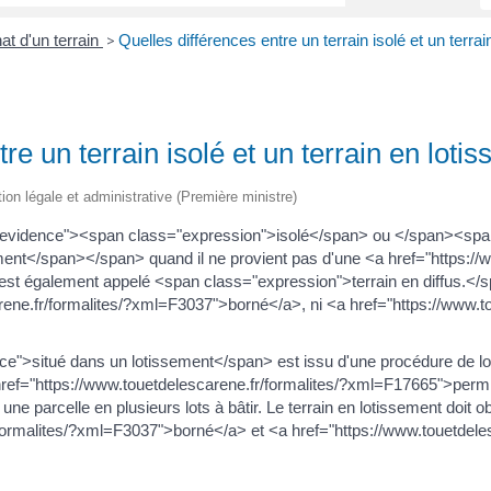
at d'un terrain
Quelles différences entre un terrain isolé et un terra
>
re un terrain isolé et un terrain en loti
tion légale et administrative (Première ministre)
enevidence"><span class="expression">isolé</span> ou </span><sp
nt</span></span> quand il ne provient pas d'une <a href="https://ww
est également appelé <span class="expression">terrain en diffus.</s
rene.fr/formalites/?xml=F3037">borné</a>, ni <a href="https://www.to
e">situé dans un lotissement</span> est issu d'une procédure de lo
 <a href="https://www.touetdelescarene.fr/formalites/?xml=F17665">pe
une parcelle en plusieurs lots à bâtir. Le terrain en lotissement doit o
formalites/?xml=F3037">borné</a> et <a href="https://www.touetdeles