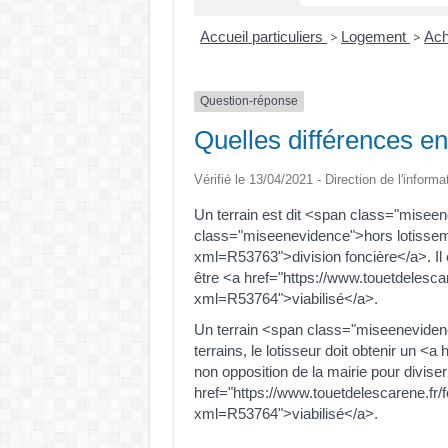
Accueil particuliers
Logement
Ach
>
>
Question-réponse
Quelles différences ent
Vérifié le 13/04/2021 - Direction de l'informa
Un terrain est dit <span class="mise
class="miseenevidence">hors lotisseme
xml=R53763">division foncière</a>. Il 
être <a href="https://www.touetdelesca
xml=R53764">viabilisé</a>.
Un terrain <span class="miseenevidenc
terrains, le lotisseur doit obtenir un
non opposition de la mairie pour diviser 
href="https://www.touetdelescarene.fr/
xml=R53764">viabilisé</a>.