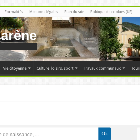
Formalités
Mentions légales
Plan du site
Politique de cookies (UE)
carène
Vie citoyenne
Culture, loisirs, sport
Travaux communaux
Tour