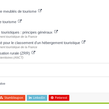
n de meublés de tourisme
e tourisme
ouristiques : principes généraux
nt touristique de la France
é pour le classement d'un hébergement touristique
nt touristique de la France
isation rurale (ZRR)
territoires (ANCT)
ative
Stumbleupon
LinkedIn
Pinterest