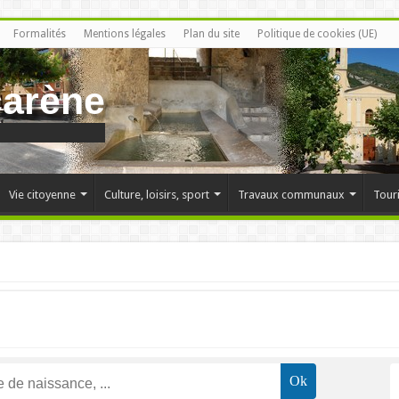
Formalités
Mentions légales
Plan du site
Politique de cookies (UE)
carène
Vie citoyenne
Culture, loisirs, sport
Travaux communaux
Tour