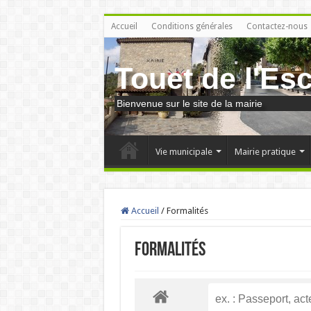
Accueil
Conditions générales
Contactez-nous
Touet de l'Es
Bienvenue sur le site de la mairie
Vie municipale
Mairie pratique
Accueil
/
Formalités
Formalités