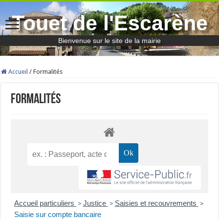
Touet de l'Escarène
Bienvenue sur le site de la mairie
Accueil
/
Formalités
Formalités
Accueil particuliers
Justice
Saisies et recouvrements
>
>
>
Saisie sur compte bancaire