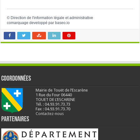
©
Direction de l'information légale et administrative
comarquage developpé par
baseo.io
Coordonnées
Mairie de Touët de l’Escarène
1 Rue du Four 06440
TOUET DE L’ESCARENE
Tél. : 04.93.91.73.73
Fax : 04.93.91.73.70
Contactez-nous
Partenaires