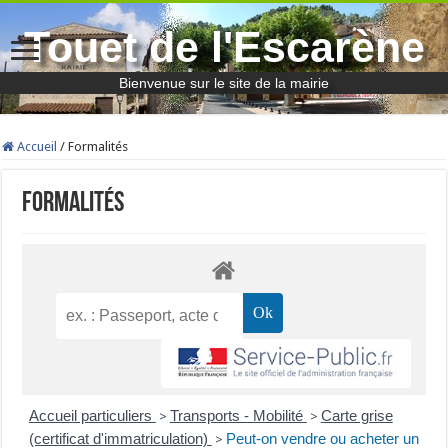
Touet de l'Escarène
Bienvenue sur le site de la mairie
Accueil
/
Formalités
Formalités
Accueil particuliers
Transports - Mobilité
Carte grise
>
>
(certificat d'immatriculation)
Peut-on vendre ou acheter un
>