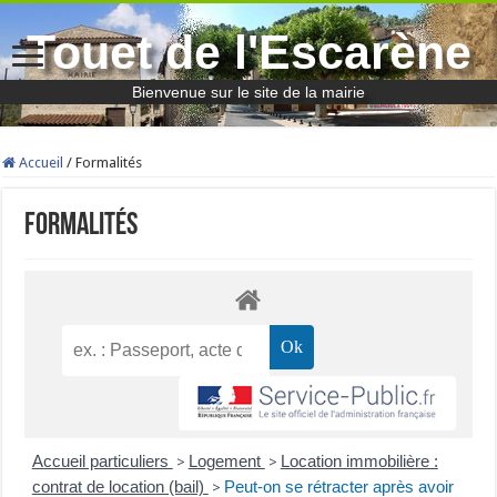
Touet de l'Escarène
Bienvenue sur le site de la mairie
Accueil
/
Formalités
Formalités
Accueil particuliers
Logement
Location immobilière :
>
>
contrat de location (bail)
Peut-on se rétracter après avoir
>