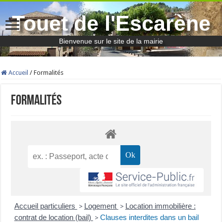
Touet de l'Escarène
Bienvenue sur le site de la mairie
Accueil
/
Formalités
Formalités
Accueil particuliers
Logement
Location immobilière :
>
>
contrat de location (bail)
Clauses interdites dans un bail
>