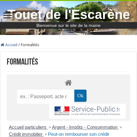
Touet de l'Escarène
Bienvenue sur le site de la mairie
Accueil
/
Formalités
Formalités
Accueil particuliers
Argent - Impôts - Consommation
>
>
Crédit immobilier
Peut-on rembourser son crédit
>