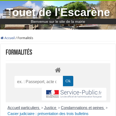
Touet de l'Escarène
Bienvenue sur le site de la mairie
Accueil
/
Formalités
Formalités
Accueil particuliers
Justice
Condamnations et peines
>
>
>
Casier judiciaire : présentation des trois bulletins