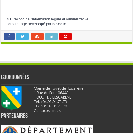
©
Direction de l'information légale et administrative
comarquage developpé par
baseo.io
Coordonnées
Mairie de Touët de l’Escarène
1 Rue du Four 06440
TOUET DE L’ESCARENE
Tél. : 04.93.91.73.73
Fax : 04.93.91.73.70
Contactez-nous
Partenaires