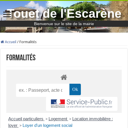
Touet de l'Escarène
Bienvenue sur le site de la mairie
Accueil
/
Formalités
Formalités
Accueil particuliers
Logement
Location immobilière :
>
>
loyer
Loyer d'un logement social
>