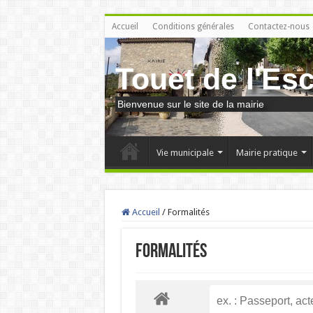
Accueil
Conditions générales
Contactez-nous
Touet de l'Es
Bienvenue sur le site de la mairie
Vie municipale
Mairie pratique
Accueil
/
Formalités
Formalités