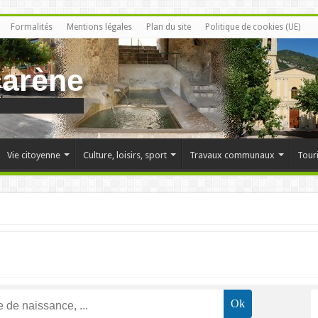
Formalités
Mentions légales
Plan du site
Politique de cookies (UE)
carène
Vie citoyenne
Culture, loisirs, sport
Travaux communaux
Tour