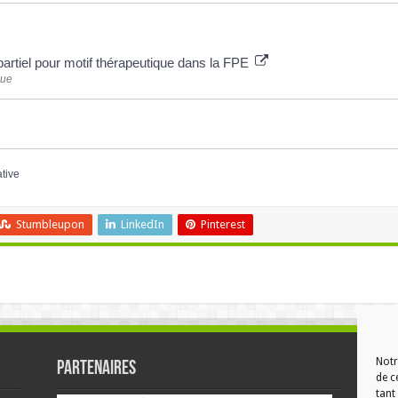
partiel pour motif thérapeutique dans la FPE
que
ative
Stumbleupon
LinkedIn
Pinterest
Notr
Partenaires
RÉ
de c
tant 