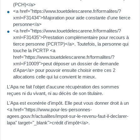
(PCH)</a>
<a href="https://www.touetdelescarene.fr/formalites/?
xml=F31434">Majoration pour aide constante d'une tierce
personne</a>
<a href="https://www.touetdelescarene.fr/formalites/?
xml=F31435">Prestation complémentaire pour recours à
tierce personne (PCRTP)</a>. Toutefois, la personne qui
touche la PCRTP <a
href="https://www.touetdelescarene.fr/formalites/?
xml=F10009">peut déposer un dossier de demande
d'Apa</a> pour pouvoir ensuite choisir entre ces 2
allocations celle qui lui convient le mieux.
L'Apa ne fait l'objet d'aucune récupération des sommes
reçues ni du vivant, ni au décès de son titulaire.
L'Apa est exonérée d'impôt. Elle peut vous donner droit à un
<a href="https://www.pour-les-personnes-
agees.gouv.fr/actualites/impot-sur-le-revenu-faut-il-declarer-
lapa" target="_blank">crédit d'impôt</a>.