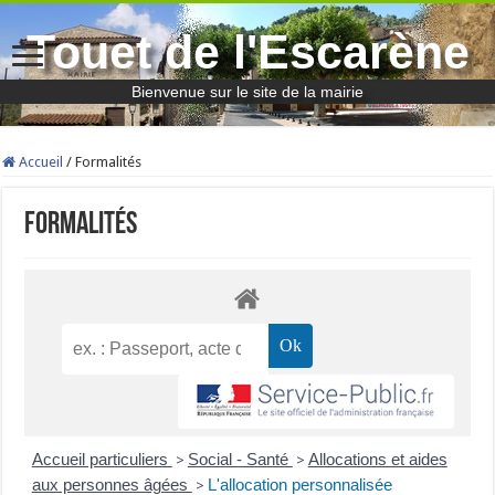
Touet de l'Escarène
Bienvenue sur le site de la mairie
Accueil
/
Formalités
Formalités
Accueil particuliers
Social - Santé
Allocations et aides
>
>
aux personnes âgées
L'allocation personnalisée
>