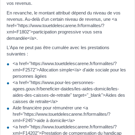
vos revenus.
En revanche, le montant attribué dépend du niveau de vos
revenus. Au-delà d'un certain niveau de revenus, une <a
href="https://www.touetdelescarene.fr/formalites/?
xml=F1802">participation progressive vous sera
demandée</a>.
L'Apa ne peut pas être cumulée avec les prestations
suivantes :
<a href="https://www.touetdelescarene.fr/formalites/?
xml=F2572">Allocation simple</a> d'aide sociale pour les
personnes âgées
<a href="https://www.pour-les-personnes-
agees.gouv.fr/beneficier-daides/les-aides-domicile/les-
aides-des-caisses-de-retraite" target="_blank">Aides des
caisses de retraite</a>
Aide financière pour rémunérer une <a
href="https://www.touetdelescarene.fr/formalites/?
xml=F245">aide à domicile</a>
<a href="https://www.touetdelescarene.fr/formalites/?
xml=F14202">Prestation de compensation du handicap